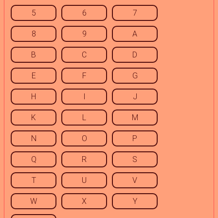
5
6
7
8
9
A
B
C
D
E
F
G
H
I
J
K
L
M
N
O
P
Q
R
S
T
U
V
W
X
Y