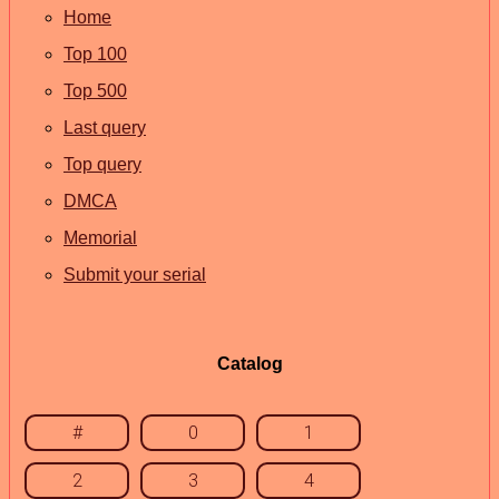
Home
Top 100
Top 500
Last query
Top query
DMCA
Memorial
Submit your serial
Catalog
#
0
1
2
3
4