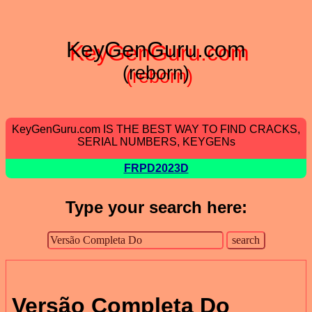
KeyGenGuru.com
(reborn)
KeyGenGuru.com IS THE BEST WAY TO FIND CRACKS,
SERIAL NUMBERS, KEYGENs
FRPD2023D
Type your search here:
Versão Completa Do