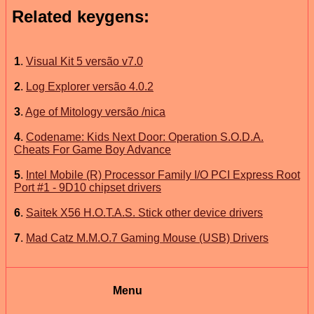
Related keygens:
1
.
Visual Kit 5 versão v7.0
2
.
Log Explorer versão 4.0.2
3
.
Age of Mitology versão /nica
4
.
Codename: Kids Next Door: Operation S.O.D.A.
Cheats For Game Boy Advance
5
.
Intel Mobile (R) Processor Family I/O PCI Express Root
Port #1 - 9D10 chipset drivers
6
.
Saitek X56 H.O.T.A.S. Stick other device drivers
7
.
Mad Catz M.M.O.7 Gaming Mouse (USB) Drivers
Menu