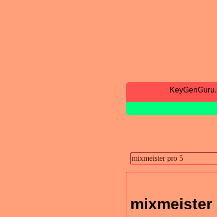
KeyGenGuru
mixmeister 