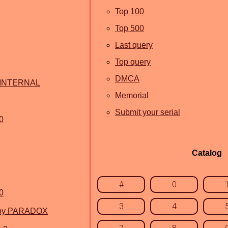
Top 100
Top 500
Last query
Top query
DMCA
5 INTERNAL
Memorial
Submit your serial
0
Catalog
#
0
0
3
4
0 by PARADOX