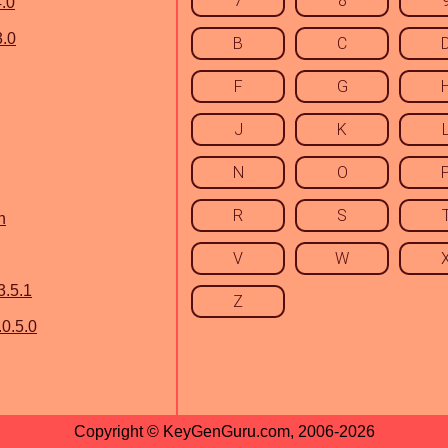
7
8
4.0
3.0
B
C
F
G
J
K
N
O
R
S
n
V
W
3.5.1
Z
.0.5.0
Copyright © KeyGenGuru.com, 2006-2026