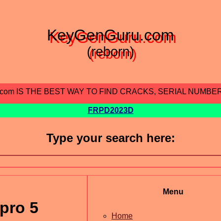
KeyGenGuru.com
(reborn)
.com IS THE BEST WAY TO FIND CRACKS, SERIAL NUMBE
FRPD2023D
Type your search here:
Menu
pro 5
Home