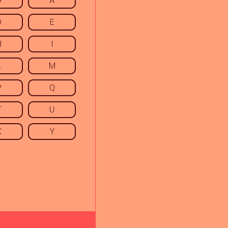
9
A
D
E
H
I
L
M
P
Q
T
U
X
Y